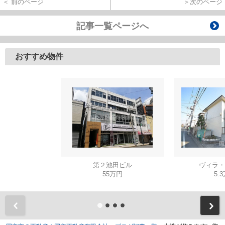
＜ 前のページ
＞次のページ
記事一覧ページへ
おすすめ物件
第２池田ビル
ヴィラ・
55万円
5.