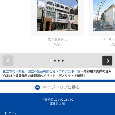
第２池田ビル
ヴィラ・
55万円
5.
国立市の不動産｜国立不動産有限会社
>
ブログ記事一覧
>
角部屋の実際の住み
心地は？賃貸物件の角部屋のメリット・デメリットを解説！
ページトップに戻る
営業時間:10：00-18：00
定休日:水曜
ホーム