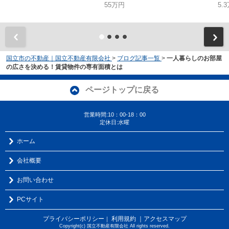
55万円
5.
国立市の不動産｜国立不動産有限会社
>
ブログ記事一覧
>
一人暮らしのお部屋
の広さを決める！賃貸物件の専有面積とは
ページトップに戻る
営業時間:10：00-18：00
定休日:水曜
ホーム
会社概要
お問い合わせ
PCサイト
プライバシーポリシー
利用規約
｜アクセスマップ
｜
Copyright(c) 国立不動産有限会社 All rights reserved.