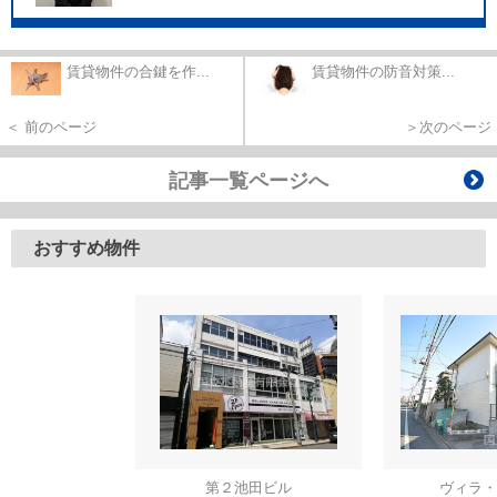
賃貸物件の合鍵を作...
賃貸物件の防音対策...
＜ 前のページ
＞次のページ
記事一覧ページへ
おすすめ物件
第２池田ビル
ヴィラ・