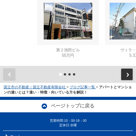
第２池田ビル
ヴィラ・
55万円
5.
国立市の不動産｜国立不動産有限会社
>
ブログ記事一覧
>
アパートとマンショ
ンの違いとは？違い・特徴・向いている方を解説！
ページトップに戻る
営業時間:10：00-18：00
定休日:水曜