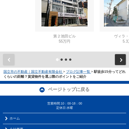
第２池田ビル
ヴィラ・
55万円
5.
国立市の不動産｜国立不動産有限会社
>
ブログ記事一覧
>
駅徒歩15分ってどれ
くらいの距離？賃貸物件を選ぶ際のポイントをご紹介
ページトップに戻る
営業時間:10：00-18：00
定休日:水曜
ホーム