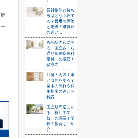
賃貸物件と持ち
務所
家はどう比較す
る？費用や保険
ワー
と老後の維持費
の違い...
谷保駅周辺にあ
る「国立さくら
通り耳鼻咽喉科
眼科」の概要！
診療内...
店舗の内装工事
とは何をする？
基本の流れや費
用相場の違いも
解説
国立駅周辺にあ
る「桐朋中学
校」の概要！学
校の教育もご紹
介