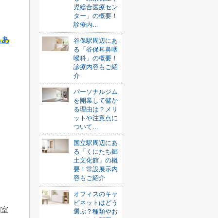
児総合医療セン
ター」の概要！
診療内...
もあ
谷保駅周辺にあ
る「谷保耳鼻咽
喉科」の概要！
診療内容もご紹
介
パーソナルジム
を開業して儲か
る理由は？メリ
ットや注意点に
ついて...
国立駅周辺にあ
る「くにたち郷
土文化館」の概
ッ
要！常設展示内
容もご紹介
オフィスのキャ
ビネットはどう
個室
選ぶ？種類やお