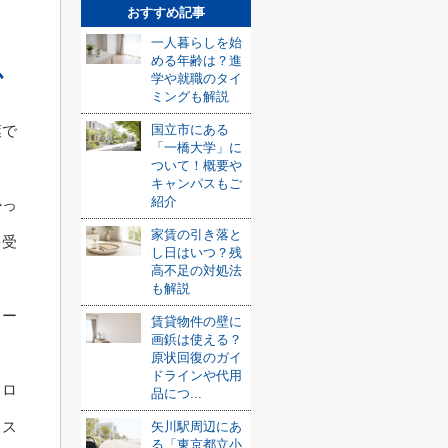
おすすめ記事
一人暮らしを始
める年齢は？進
か
学や就職のタイ
ミングも解説
国立市にある
葉で
「一橋大学」に
ついて！概要や
キャンパスもご
紹介
かっ
家賃の引き落と
を受
し日はいつ？残
高不足の対処法
も解説
ター
賃貸物件の壁に
画鋲は使える？
原状回復のガイ
ドラインや代用
ソロ
品につ...
クス
矢川駅周辺にあ
る「東京都立小