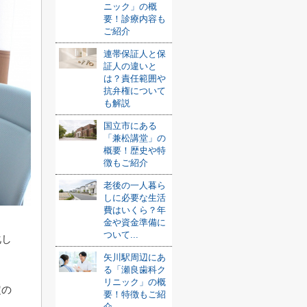
ニック」の概
要！診療内容も
ご紹介
連帯保証人と保
証人の違いと
は？責任範囲や
抗弁権について
も解説
国立市にある
「兼松講堂」の
概要！歴史や特
徴もご紹介
老後の一人暮ら
しに必要な生活
費はいくら？年
金や資金準備に
ついて...
化し
矢川駅周辺にあ
る「瀬良歯科ク
リニック」の概
定の
要！特徴もご紹
介