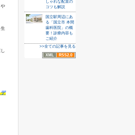
しゃれな配置の
しや
コツも解説
国立駅周辺にあ
る「国立市 本間
歯科医院」の概
も生
要！診療内容も
ご紹介
>>全ての記事を見る
握し
XML
RSS2.0
ま
とデ