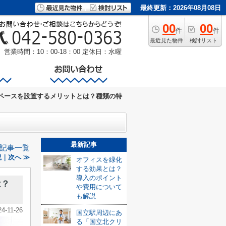
最終更新：2026年08月08日
00
00
件
件
最近見た物件
検討リスト
営業時間：10：00-18：00
定休日：水曜
ペースを設置するメリットとは？種類の特
最新記事
記事一覧
｜次へ ≫
オフィスを緑化
する効果とは？
導入のポイント
は？
や費用について
も解説
24-11-26
国立駅周辺にあ
る「国立北クリ