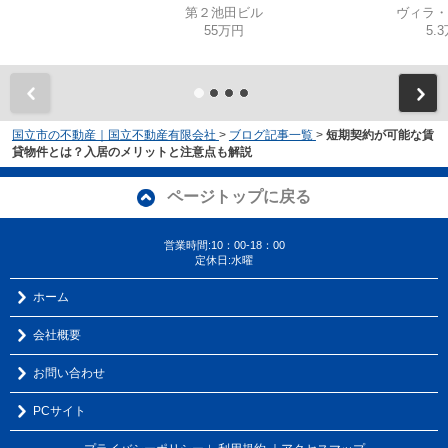
第２池田ビル
ヴィラ・
55万円
5.
国立市の不動産｜国立不動産有限会社
>
ブログ記事一覧
>
短期契約が可能な賃
貸物件とは？入居のメリットと注意点も解説
ページトップに戻る
営業時間:10：00-18：00
定休日:水曜
ホーム
会社概要
お問い合わせ
PCサイト