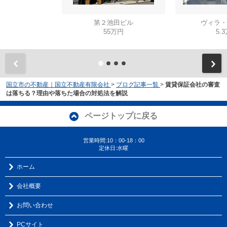
第２池田ビル
ヴィラ・
55万円
5.
国立市の不動産｜国立不動産有限会社
>
ブログ記事一覧
>
賃貸保証会社の審査
は落ちる？理由や落ちた場合の対処法を解説
ページトップに戻る
営業時間:10：00-18：00
定休日:水曜
ホーム
会社概要
お問い合わせ
PCサイト