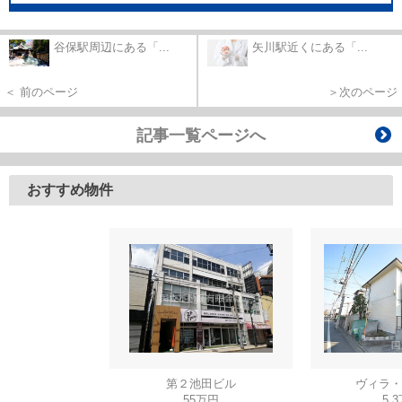
谷保駅周辺にある「...
矢川駅近くにある「...
＜ 前のページ
＞次のページ
記事一覧ページへ
おすすめ物件
第２池田ビル
ヴィラ・
55万円
5.