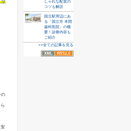
リッ
しゃれな配置の
コツも解説
国立駅周辺にあ
る「国立市 本間
歯科医院」の概
要！診療内容も
ご紹介
>>全ての記事を見る
XML
RSS2.0
ーの
けら
通安