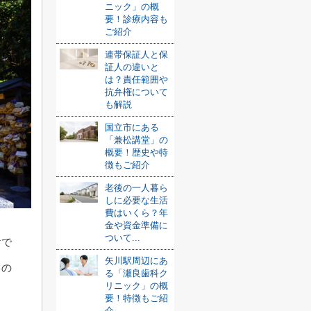
ニック」の概
要！診療内容も
ご紹介
連帯保証人と保
証人の違いと
は？責任範囲や
抗弁権について
も解説
国立市にある
「兼松講堂」の
概要！歴史や特
徴もご紹介
老後の一人暮ら
しに必要な生活
費はいくら？年
金や資金準備に
ついて...
けで
矢川駅周辺にあ
るの
る「瀬良歯科ク
リニック」の概
要！特徴もご紹
介