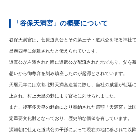
「谷保天満宮」の概要について
谷保天満宮は、菅原道真公とその第三子・道武公を祀る神社
昌泰四年に創建されたと伝えられています。
道真公が左遷された際に道武公が配流された地であり、父を
想いから御尊容を刻み鎮座したのが起源とされています。
天暦元年には京都北野天満宮造営に際し、当社の威霊が朝廷
上され、村上天皇の勅により官社に列せられました。
また、後宇多天皇の勅命により奉納された扁額「天満宮」は
定重要文化財となっており、歴史的な価値を有しています。
源頼朝に仕えた道武公の子孫によって現在の地に移されて以