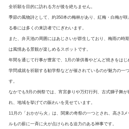
全祈願を目的に訪れる方が後を絶ちません。
季節の風物詩として、約350本の梅林があり、紅梅・白梅が咲
る春には多くの来訪者でにぎわいます。
また、弁天池の周囲にはあじさいが群生しており、梅雨の時
は風情ある景観が楽しめるスポットです。
年間を通じて行事が豊富で、1月の筆供養やどんど焼きをはじ
学問成就を祈願する勧学祭などが催されているのが魅力の一
す。
なかでも9月の例祭では、宵宮参りや万灯行列、古式獅子舞が
れ、地域を挙げての賑わいを見せています。
11月の「おかがら火」は、関東の奇祭の一つとされ、高さ3メ
ルもの薪に一斉に火が点けられる迫力のある神事です。