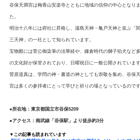
谷保天満宮は梅香山安楽寺とともに地域の信仰の中心となり
た。
明治十八年には府社に昇格し、湯島天神・亀戸天神と並ぶ「
三天神」の一社として知られています。
宝物殿には菅公御染筆の法華経や、鎌倉時代の獅子狛犬など
の文化財が保管されており、日曜祝日に一般公開されていま
菅原道真は、学問の神・書道の神としても崇敬を集め、谷保
宮は多くの参拝者にとって学びと祈りの場となっているので
●所在地：東京都国立市谷保5209
●アクセス：南武線「谷保駅」より徒歩約3分
▼この記事も読まれています