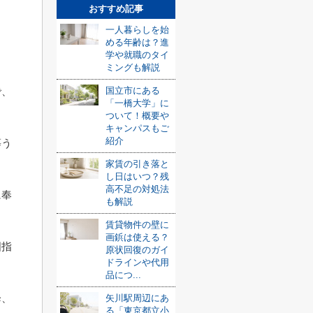
おすすめ記事
一人暮らしを始
める年齢は？進
学や就職のタイ
ミングも解説
国立市にある
で、
「一橋大学」に
ついて！概要や
キャンパスもご
紹介
慕う
家賃の引き落と
し日はいつ？残
高不足の対処法
に奉
も解説
賃貸物件の壁に
画鋲は使える？
国指
原状回復のガイ
ドラインや代用
品につ...
降、
矢川駅周辺にあ
る「東京都立小