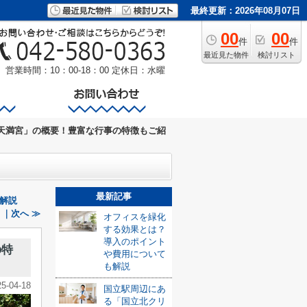
最終更新：2026年08月07日
00
00
件
件
最近見た物件
検討リスト
営業時間：10：00-18：00
定休日：水曜
天満宮」の概要！豊富な行事の特徴もご紹
最新記事
解説
｜次へ ≫
オフィスを緑化
する効果とは？
導入のポイント
の特
や費用について
も解説
25-04-18
国立駅周辺にあ
る「国立北クリ