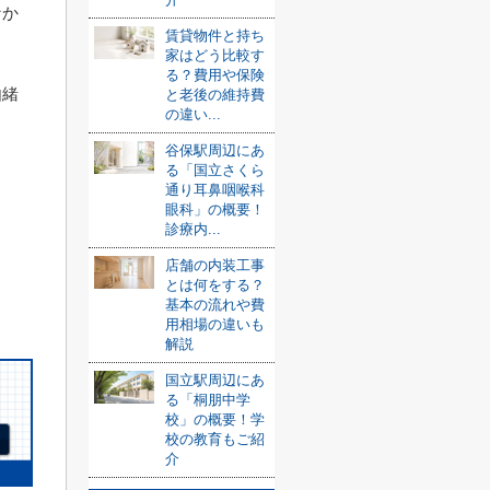
なか
賃貸物件と持ち
家はどう比較す
る？費用や保険
由緒
と老後の維持費
の違い...
谷保駅周辺にあ
る「国立さくら
通り耳鼻咽喉科
眼科」の概要！
診療内...
店舗の内装工事
とは何をする？
基本の流れや費
用相場の違いも
解説
国立駅周辺にあ
る「桐朋中学
校」の概要！学
校の教育もご紹
介