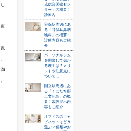
児総合医療セン
まし
ター」の概要！
診療内...
谷保駅周辺にあ
関東
る「谷保耳鼻咽
喉科」の概要！
診療内容もご紹
介
多数
パーソナルジム
す。
を開業して儲か
る理由は？メリ
天満
ットや注意点に
ついて...
す。
国立駅周辺にあ
る「くにたち郷
土文化館」の概
要！常設展示内
容もご紹介
オフィスのキャ
ビネットはどう
選ぶ？種類やお