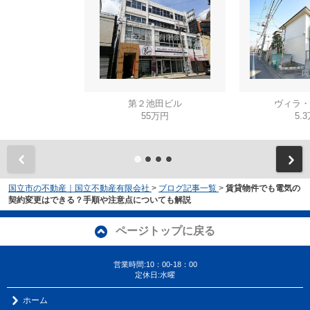
第２池田ビル
ヴィラ・
55万円
5.
国立市の不動産｜国立不動産有限会社
>
ブログ記事一覧
>
賃貸物件でも電気の
契約変更はできる？手順や注意点についても解説
ページトップに戻る
営業時間:10：00-18：00
定休日:水曜
ホーム