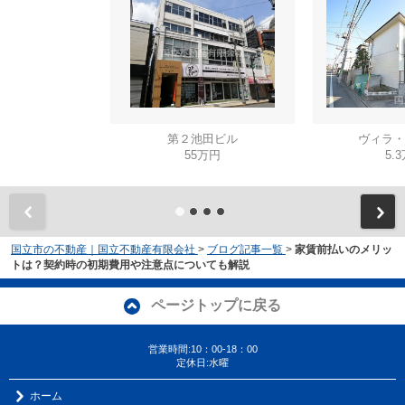
第２池田ビル
ヴィラ・
55万円
5.
国立市の不動産｜国立不動産有限会社
>
ブログ記事一覧
>
家賃前払いのメリッ
トは？契約時の初期費用や注意点についても解説
ページトップに戻る
営業時間:10：00-18：00
定休日:水曜
ホーム