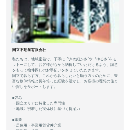
国立不動産有限会社
私たちは、地域密着で、丁寧に〝きめ細かさ”や〝ゆるさ”をモ
ットーにして、お客様が心から納得していただけるよう、誠意
をもって物件探しのお手伝いをさせていただきます。
国立で暮らす方、これから暮らしたいと願う方々のために、豊
富な物件情報と長年培った経験を活かし、お客様の理想の住ま
い探しをサポートします。
■強み
・国立エリアに特化した専門性
・地域に密着した実体験に基づく提案力
■事業
・居住用・事業用賃貸仲介業