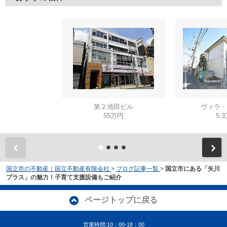
第２池田ビル
ヴィラ・
55万円
5.
国立市の不動産｜国立不動産有限会社
>
ブログ記事一覧
>
国立市にある「矢川
プラス」の魅力！子育て支援設備もご紹介
ページトップに戻る
営業時間:10：00-18：00