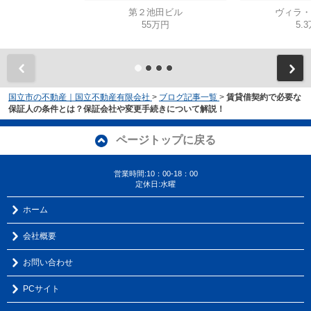
第２池田ビル
ヴィラ・
55万円
5.
国立市の不動産｜国立不動産有限会社
>
ブログ記事一覧
>
賃貸借契約で必要な
保証人の条件とは？保証会社や変更手続きについて解説！
ページトップに戻る
営業時間:10：00-18：00
定休日:水曜
ホーム
会社概要
お問い合わせ
PCサイト