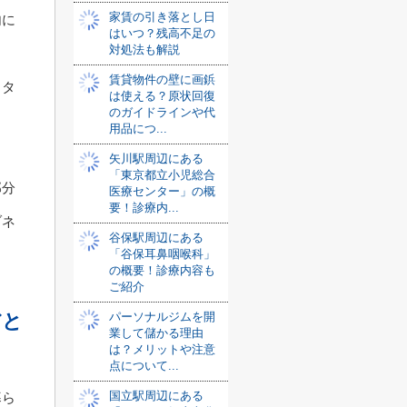
家賃の引き落とし日
内に
はいつ？残高不足の
対処法も解説
賃貸物件の壁に画鋲
トタ
は使える？原状回復
のガイドラインや代
ょ
用品につ...
矢川駅周辺にある
「東京都立小児総合
部分
医療センター」の概
要！診療内...
ゾネ
谷保駅周辺にある
「谷保耳鼻咽喉科」
の概要！診療内容も
ご紹介
だと
パーソナルジムを開
業して儲かる理由
は？メリットや注意
点について...
国立駅周辺にある
暮ら