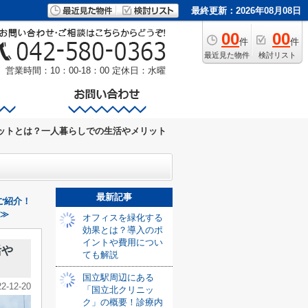
最終更新：2026年08月08日
00
00
件
件
最近見た物件
検討リスト
営業時間：10：00-18：00
定休日：水曜
ットとは？一人暮らしでの生活やメリット
最新記事
ご紹介！
 ≫
オフィスを緑化する
効果とは？導入のポ
イントや費用につい
活や
ても解説
国立駅周辺にある
22-12-20
「国立北クリニッ
ク」の概要！診療内