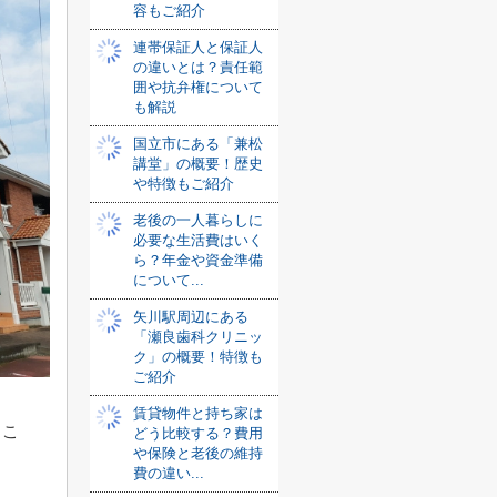
容もご紹介
連帯保証人と保証人
の違いとは？責任範
囲や抗弁権について
も解説
国立市にある「兼松
講堂」の概要！歴史
や特徴もご紹介
老後の一人暮らしに
必要な生活費はいく
ら？年金や資金準備
について...
矢川駅周辺にある
「瀬良歯科クリニッ
ク」の概要！特徴も
ご紹介
賃貸物件と持ち家は
るこ
どう比較する？費用
や保険と老後の維持
費の違い...