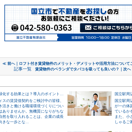
≪ 前へ｜ロフト付き賃貸物件のメリット・デメリットや活用方法について
記事一覧
賃貸物件のベランダでタバコを吸っても良いの？｜次へ
オフィスを緑化する効果とは？導入のポイントや費用についても解説
ィスの賃貸借契約をご検討中の皆様、
国立駅周
き活きと働ける職場環境づくりについ
が一の体
はありませんか。無機質になりがちな
ているか
自然を取り入れることは、企業の成長
また、小
きな一歩とな...
しゃるご家