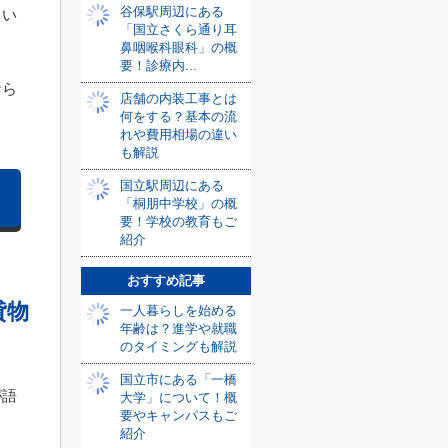
谷保駅周辺にある
向い
「国立さくら通り耳
鼻咽喉科眼科」の概
要！診療内...
なら
店舗の内装工事とは
何をする？基本の流
れや費用相場の違い
も解説
国立駅周辺にある
「桐朋中学校」の概
要！学校の教育もご
紹介
おすすめ記事
貸物
一人暮らしを始める
年齢は？進学や就職
のタイミングも解説
国立市にある「一橋
が語
大学」について！概
要やキャンパスもご
紹介