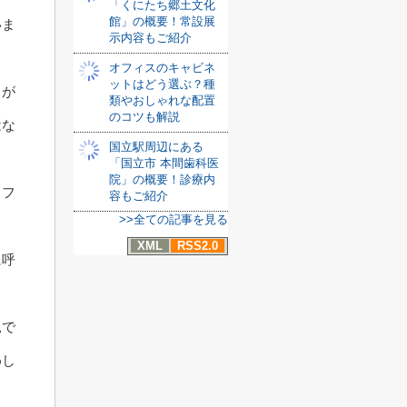
「くにたち郷土文化
館」の概要！常設展
いま
示内容もご紹介
オフィスのキャビネ
ットはどう選ぶ？種
スが
類やおしゃれな配置
のコツも解説
はな
国立駅周辺にある
「国立市 本間歯科医
院」の概要！診療内
、フ
容もご紹介
>>全ての記事を見る
。
XML
RSS2.0
に呼
見で
めし