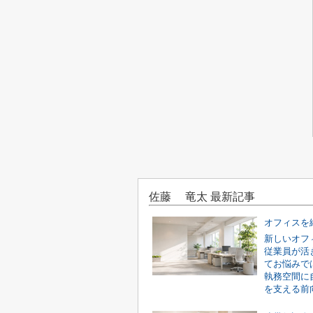
佐藤 竜太 最新記事
新しいオフ
従業員が活
てお悩みで
執務空間に
を支える前向