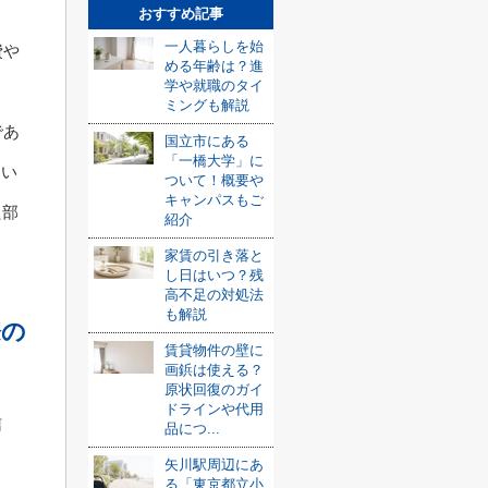
おすすめ記事
一人暮らしを始
費や
める年齢は？進
学や就職のタイ
ミングも解説
であ
国立市にある
「一橋大学」に
てい
ついて！概要や
キャンパスもご
た部
紹介
家賃の引き落と
し日はいつ？残
高不足の対処法
も解説
際の
賃貸物件の壁に
画鋲は使える？
原状回復のガイ
ドラインや代用
信
品につ...
矢川駅周辺にあ
る「東京都立小