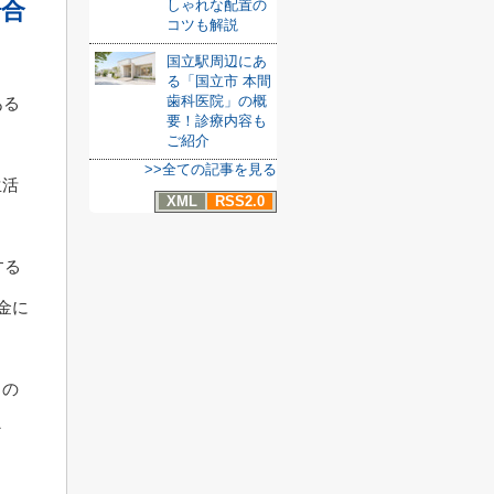
場合
しゃれな配置の
コツも解説
国立駅周辺にあ
る「国立市 本間
歯科医院」の概
ある
要！診療内容も
ご紹介
>>全ての記事を見る
生活
XML
RSS2.0
する
金に
々の
な
。