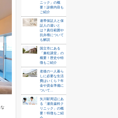
ニック」の概
要！診療内容も
ご紹介
連帯保証人と保
証人の違いと
は？責任範囲や
抗弁権について
も解説
国立市にある
「兼松講堂」の
概要！歴史や特
徴もご紹介
老後の一人暮ら
しに必要な生活
費はいくら？年
金や資金準備に
ついて...
矢川駅周辺にあ
る「瀬良歯科ク
はな
リニック」の概
要！特徴もご紹
介