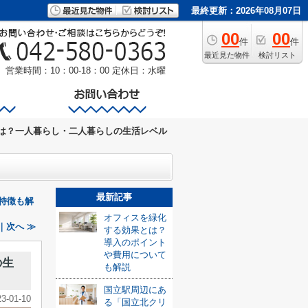
最終更新：2026年08月07日
00
00
件
件
最近見た物件
検討リスト
営業時間：10：00-18：00
定休日：水曜
安は？一人暮らし・二人暮らしの生活レベル
最新記事
特徴も解
オフィスを緑化
｜次へ ≫
する効果とは？
導入のポイント
や費用について
の生
も解説
国立駅周辺にあ
23-01-10
る「国立北クリ