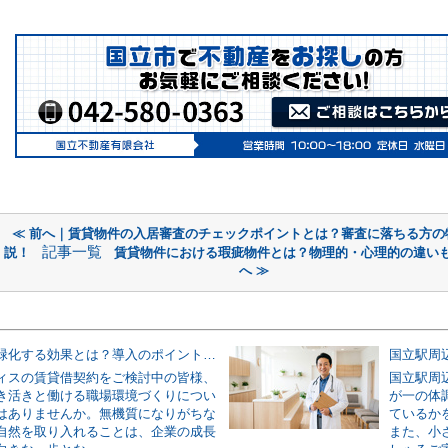
≪ 前へ｜賃貸物件の入居審査のチェックポイントとは？審査に落ちる方の
記事一覧
説！
賃貸物件における瑕疵物件とは？物理的・心理的の違い
へ ≫
オフィスを緑化する効果とは？導入のポイントや費用についても解説
ィスの賃貸借契約をご検討中の皆様、
国立駅周
き活きと働ける職場環境づくりについ
が一の体
はありませんか。無機質になりがちな
ているか
自然を取り入れることは、企業の成長
また、小