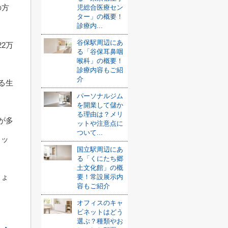
の方
児総合医療セン
ター」の概要！
診療内...
谷保駅周辺にあ
2万
る「谷保耳鼻咽
喉科」の概要！
診療内容もご紹
介
る生
パーソナルジム
を開業して儲か
る理由は？メリ
が多
ットや注意点に
ついて...
リッ
国立駅周辺にあ
る「くにたち郷
土文化館」の概
しょ
要！常設展示内
容もご紹介
オフィスのキャ
ビネットはどう
選ぶ？種類やお