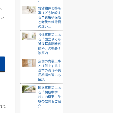
か、
賃貸物件と持ち
家はどう比較す
ない
る？費用や保険
と老後の維持費
の違い...
谷保駅周辺にあ
ら
る「国立さくら
通り耳鼻咽喉科
眼科」の概要！
診療内...
店舗の内装工事
とは何をする？
基本の流れや費
用相場の違いも
解説
国立駅周辺にあ
る「桐朋中学
校」の概要！学
校の教育もご紹
れて
介