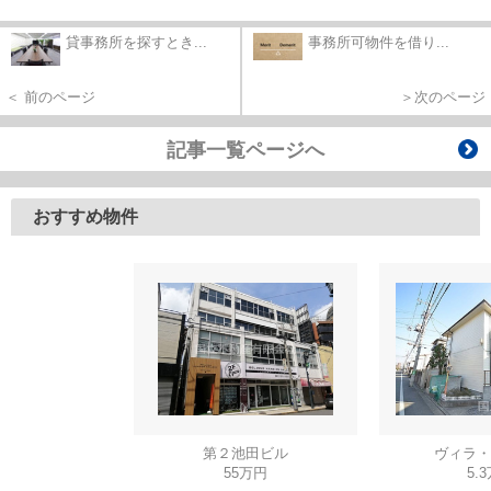
貸事務所を探すとき...
事務所可物件を借り...
＜ 前のページ
＞次のページ
記事一覧ページへ
おすすめ物件
第２池田ビル
ヴィラ・
55万円
5.