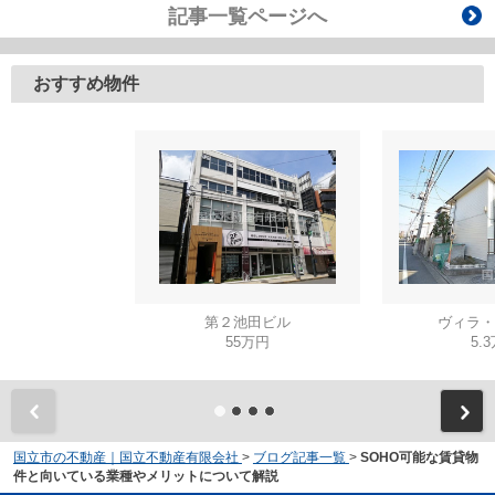
記事一覧ページへ
おすすめ物件
第２池田ビル
ヴィラ・
55万円
5.
国立市の不動産｜国立不動産有限会社
>
ブログ記事一覧
>
SOHO可能な賃貸物
件と向いている業種やメリットについて解説