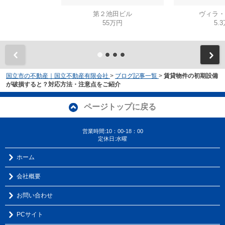
第２池田ビル
ヴィラ・
55万円
5.
国立市の不動産｜国立不動産有限会社
>
ブログ記事一覧
>
賃貸物件の初期設備
が破損すると？対応方法・注意点をご紹介
ページトップに戻る
営業時間:10：00-18：00
定休日:水曜
ホーム
会社概要
お問い合わせ
PCサイト