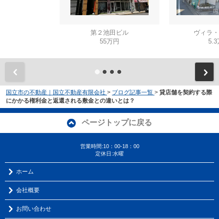
第２池田ビル
ヴィラ・
55万円
5.
国立市の不動産｜国立不動産有限会社
>
ブログ記事一覧
>
貸店舗を契約する際
にかかる権利金と返還される敷金との違いとは？
ページトップに戻る
営業時間:10：00-18：00
定休日:水曜
ホーム
会社概要
お問い合わせ