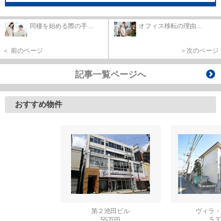
同棲を始める際の手...
オフィス移転の理由...
＜ 前のページ
＞次のページ
記事一覧ページへ
おすすめ物件
第２池田ビル
ヴィラ・
55万円
5.