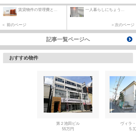
賃貸物件の管理費と...
一人暮らしにちょう...
＜ 前のページ
＞次のページ
記事一覧ページへ
おすすめ物件
第２池田ビル
ヴィラ・
55万円
5.