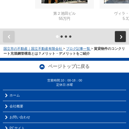
第２池田ビル
ヴィラ・
55万円
5.
国立市の不動産｜国立不動産有限会社
>
ブログ記事一覧
>
賃貸物件のコンクリ
ート充填鋼管構造とは？メリット・デメリットをご紹介
ページトップに戻る
営業時間:10：00-18：00
定休日:水曜
ホーム
会社概要
お問い合わせ
PCサイト