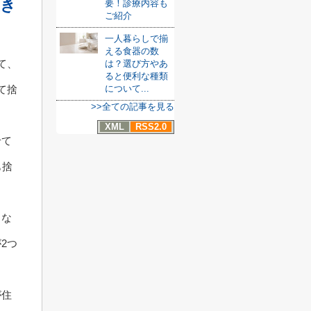
置き
要！診療内容も
ご紹介
一人暮らしで揃
える食器の数
て、
は？選び方やあ
ると便利な種類
て捨
について...
>>全ての記事を見る
XML
RSS2.0
せて
も捨
こな
2つ
が住