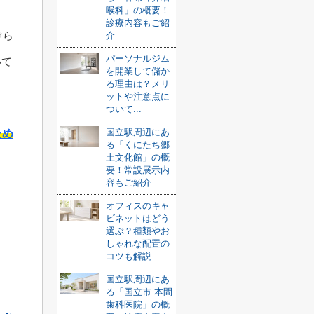
喉科」の概要！
診療内容もご紹
けら
介
パーソナルジム
いて
を開業して儲か
る理由は？メリ
ットや注意点に
ついて...
国立駅周辺にあ
ため
る「くにたち郷
土文化館」の概
要！常設展示内
容もご紹介
オフィスのキャ
ビネットはどう
選ぶ？種類やお
しゃれな配置の
コツも解説
国立駅周辺にあ
る「国立市 本間
歯科医院」の概