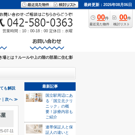
最終更新：2026年08月06日
00
00
件
件
最近見た物件
検討リスト
営業時間：10：00-18：00
定休日：水曜
き場とは？ルールや上の階の部屋に住む影
最新記事
ても解説
国立駅周辺にあ
｜次へ ≫
る「国立北クリ
ニック」の概
要！診療内容も
部屋
ご紹介
連帯保証人と保
25-07-11
証人の違いと