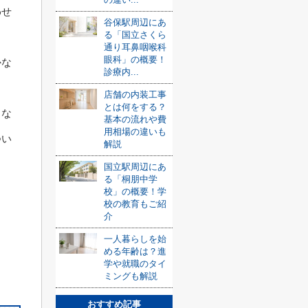
わせ
谷保駅周辺にあ
る「国立さくら
通り耳鼻咽喉科
眼科」の概要！
かな
診療内...
店舗の内装工事
とは何をする？
うな
基本の流れや費
用相場の違いも
つい
解説
国立駅周辺にあ
る「桐朋中学
校」の概要！学
校の教育もご紹
介
一人暮らしを始
める年齢は？進
学や就職のタイ
ミングも解説
おすすめ記事