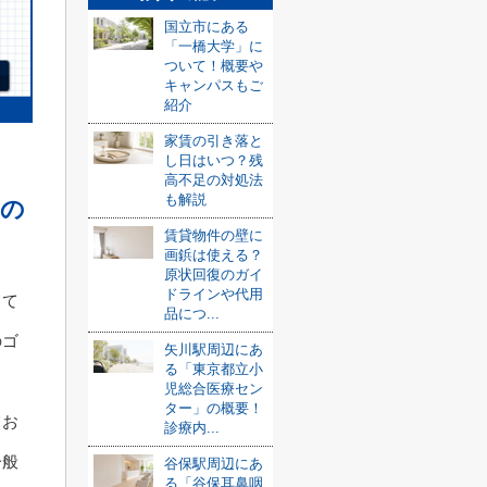
国立市にある
「一橋大学」に
ついて！概要や
キャンパスもご
紹介
家賃の引き落と
し日はいつ？残
高不足の対処法
も解説
どの
賃貸物件の壁に
画鋲は使える？
原状回復のガイ
ドラインや代用
てて
品につ...
のゴ
矢川駅周辺にあ
る「東京都立小
児総合医療セン
ター」の概要！
てお
診療内...
一般
谷保駅周辺にあ
る「谷保耳鼻咽