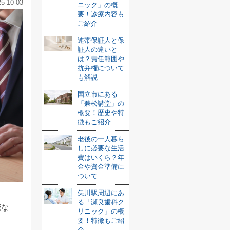
25-10-03
ニック」の概
要！診療内容も
ご紹介
連帯保証人と保
証人の違いと
は？責任範囲や
抗弁権について
も解説
国立市にある
「兼松講堂」の
概要！歴史や特
徴もご紹介
老後の一人暮ら
しに必要な生活
費はいくら？年
金や資金準備に
ついて...
矢川駅周辺にあ
る「瀬良歯科ク
能な
リニック」の概
要！特徴もご紹
介