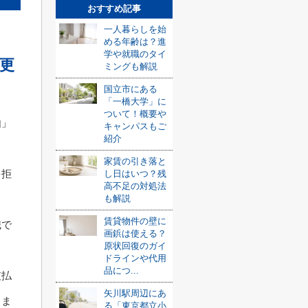
おすすめ記事
一人暮らしを始
める年齢は？進
学や就職のタイ
更
ミングも解説
国立市にある
「一橋大学」に
ついて！概要や
由」
キャンパスもご
紹介
家賃の引き落と
を拒
し日はいつ？残
高不足の対処法
も解説
賃貸物件の壁に
職で
画鋲は使える？
原状回復のガイ
ドラインや代用
品につ...
支払
矢川駅周辺にあ
りま
る「東京都立小