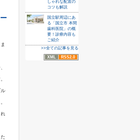
しゃれな配置の
コツも解説
ー
国立駅周辺にあ
る「国立市 本間
歯科医院」の概
要！診療内容も
ご紹介
りま
>>全ての記事を見る
XML
RSS2.0
合、
す。
ブル
う。
られ
るた