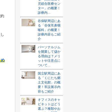
児総合医療セン
ター」の概要！
診療内...
契約
谷保駅周辺にあ
る「谷保耳鼻咽
喉科」の概要！
厳し
診療内容もご紹
介
パーソナルジム
を開業して儲か
る理由は？メリ
ため
ットや注意点に
ついて...
国立駅周辺にあ
る「くにたち郷
土文化館」の概
要！常設展示内
容もご紹介
オフィスのキャ
ビネットはどう
選ぶ？種類やお