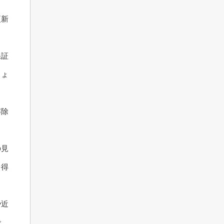
更新
保証
しょ
解除
の見
を得
や近
で