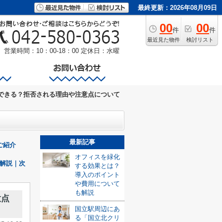
最終更新：2026年08月09日
00
00
件
件
最近見た物件
検討リスト
営業時間：10：00-18：00
定休日：水曜
できる？拒否される理由や注意点について
最新記事
ご紹介
オフィスを緑化
解説｜次
する効果とは？
導入のポイント
や費用について
も解説
意点
国立駅周辺にあ
る「国立北クリ