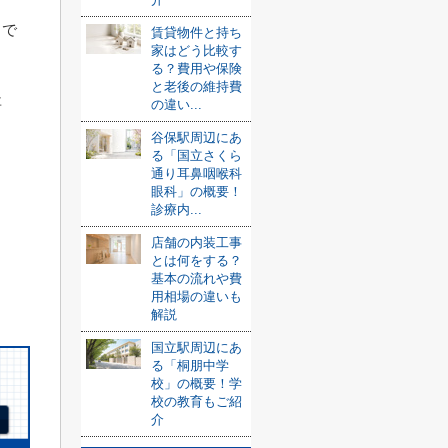
まで
賃貸物件と持ち
家はどう比較す
る？費用や保険
と老後の維持費
要
の違い...
谷保駅周辺にあ
る「国立さくら
通り耳鼻咽喉科
眼科」の概要！
診療内...
店舗の内装工事
とは何をする？
基本の流れや費
用相場の違いも
解説
国立駅周辺にあ
る「桐朋中学
校」の概要！学
校の教育もご紹
介