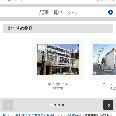
記事一覧ページへ
おすすめ物件
第２池田ビル
ヴィラ・
55万円
5.
国立市の不動産｜国立不動産有限会社
>
ブログ記事一覧
>
貸事務所に防犯カメ