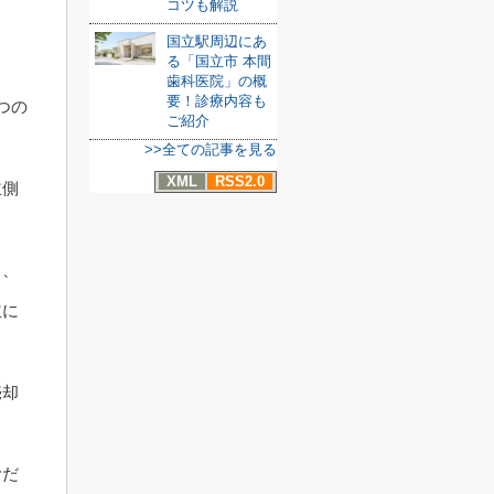
コツも解説
国立駅周辺にあ
る「国立市 本間
歯科医院」の概
要！診療内容も
つの
ご紹介
>>全ての記事を見る
XML
RSS2.0
主側
り、
主に
売却
むだ