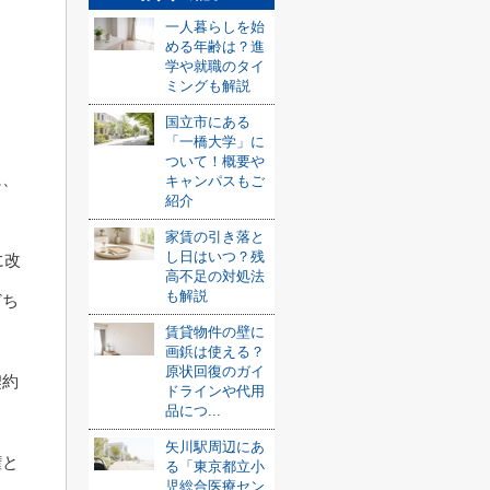
一人暮らしを始
める年齢は？進
学や就職のタイ
た
ミングも解説
国立市にある
「一橋大学」に
ついて！概要や
に、
キャンパスもご
紹介
家賃の引き落と
し日はいつ？残
に改
高不足の対処法
も解説
どち
賃貸物件の壁に
画鋲は使える？
原状回復のガイ
契約
ドラインや代用
品につ...
矢川駅周辺にあ
権と
る「東京都立小
児総合医療セン