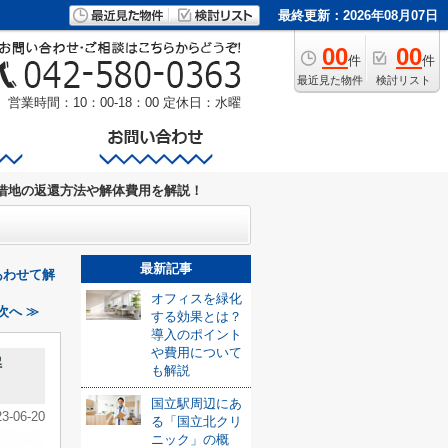
最終更新：2026年08月07日
00
00
件
件
最近見た物件
検討リスト
営業時間：10：00-18：00
定休日：水曜
借地の返還方法や解体費用を解説！
最新記事
あわせて解
オフィスを緑化
次へ ≫
する効果とは？
導入のポイント
や費用について
解
も解説
国立駅周辺にあ
23-06-20
る「国立北クリ
ニック」の概