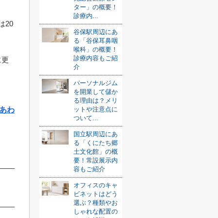
ター」の概要！
診療内...
20
谷保駅周辺にあ
る「谷保耳鼻咽
喉科」の概要！
診療内容もご紹
に更
介
パーソナルジム
を開業して儲か
る理由は？メリ
あわ
ットや注意点に
ついて...
国立駅周辺にあ
る「くにたち郷
土文化館」の概
要！常設展示内
容もご紹介
オフィスのキャ
ビネットはどう
選ぶ？種類やお
しゃれな配置の