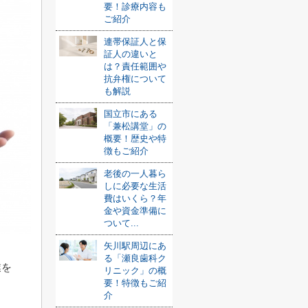
要！診療内容も
ご紹介
連帯保証人と保
証人の違いと
は？責任範囲や
抗弁権について
も解説
国立市にある
「兼松講堂」の
概要！歴史や特
徴もご紹介
老後の一人暮ら
しに必要な生活
費はいくら？年
金や資金準備に
ついて...
矢川駅周辺にあ
る「瀬良歯科ク
業を
リニック」の概
要！特徴もご紹
介