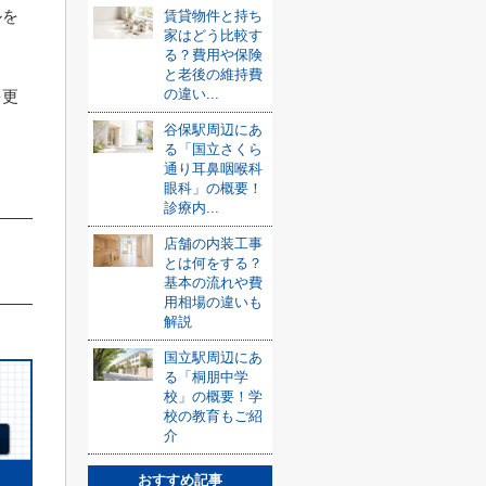
ルを
賃貸物件と持ち
家はどう比較す
る？費用や保険
と老後の維持費
の違い...
を更
谷保駅周辺にあ
る「国立さくら
通り耳鼻咽喉科
眼科」の概要！
診療内...
店舗の内装工事
とは何をする？
基本の流れや費
用相場の違いも
解説
国立駅周辺にあ
る「桐朋中学
校」の概要！学
校の教育もご紹
介
おすすめ記事