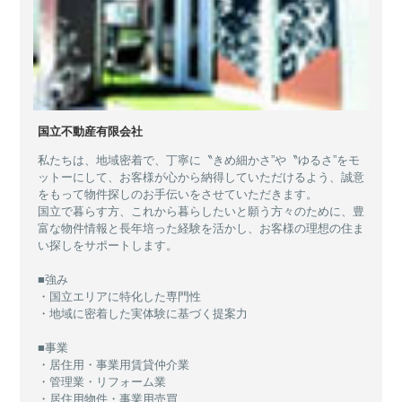
国立不動産有限会社
私たちは、地域密着で、丁寧に〝きめ細かさ”や〝ゆるさ”をモ
ットーにして、お客様が心から納得していただけるよう、誠意
をもって物件探しのお手伝いをさせていただきます。
国立で暮らす方、これから暮らしたいと願う方々のために、豊
富な物件情報と長年培った経験を活かし、お客様の理想の住ま
い探しをサポートします。
■強み
・国立エリアに特化した専門性
・地域に密着した実体験に基づく提案力
■事業
・居住用・事業用賃貸仲介業
・管理業・リフォーム業
・居住用物件・事業用売買