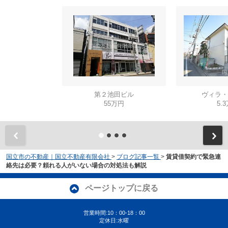
第２池田ビル
ヴィラ・
55万円
5.
国立市の不動産｜国立不動産有限会社
>
ブログ記事一覧
>
賃貸借契約で緊急連
絡先は必要？頼れる人がいない場合の対処法も解説
ページトップに戻る
営業時間:10：00-18：00
定休日:水曜